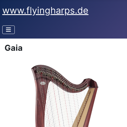
www.flyingharps.de
Gaia