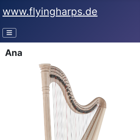
www.flyingharps.de
Ana