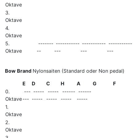
Oktave
3.
Oktave
4.
Oktave
5.
-------
-----------
-----------
-----------
Oktave
--
---
---
---
Bow Brand
Nylonsaiten (Standard oder Non pedal)
E
D
C
H
A
G
F
0.
---
-----
-----
------
------
Oktave
---
-----
-----
-----
-----
1.
Oktave
2.
Oktave
3.