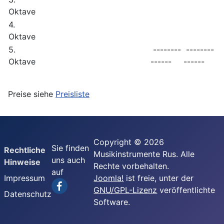
Oktave
4.
Oktave
5.
--------
--------
Oktave
------
------
Preise siehe
Preisliste
Copyright © 2026
Sie finden
Rechtliche
Musikinstrumente Rus. Alle
uns auch
Hinweise
Rechte vorbehalten.
auf
Impressum
Joomla!
ist freie, unter der
GNU/GPL-Lizenz
veröffentlichte
Datenschutz
Software.