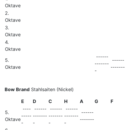
Oktave
2.
Oktave
3.
Oktave
4.
Oktave
------
5.
------
-------
Oktave
-------
-
Bow Brand
Stahlsaiten (Nickel)
E
D
C
H
A
G
F
----
------
------
------
5.
------
-----
-------
-------
-------
Oktave
-------
-
-
-
-