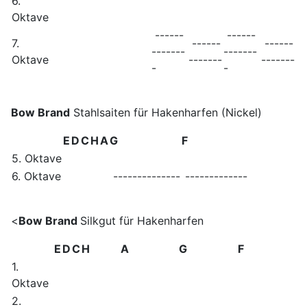
6.
Oktave
------
------
7.
------
------
-------
-------
Oktave
-------
-------
-
-
Bow Brand
Stahlsaiten für Hakenharfen (Nickel)
E
D
C
H
A
G
F
5. Oktave
6. Oktave
--------------
-------------
<
Bow Brand
Silkgut für Hakenharfen
E
D
C
H
A
G
F
1.
Oktave
2.